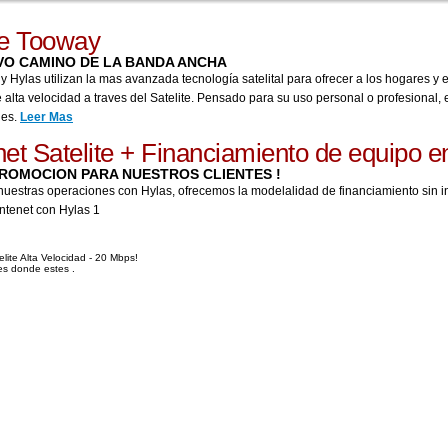
e Tooway
VO CAMINO DE LA BANDA ANCHA
Hylas utilizan la mas avanzada tecnología satelital para ofrecer a los hogares y 
e alta velocidad a traves del Satelite. Pensado para su uso personal o profesional, e
des.
Leer Mas
net Satelite + Financiamiento de equipo e
ROMOCION PARA NUESTROS CLIENTES !
nuestras operaciones con Hylas, ofrecemos la modelalidad de financiamiento sin in
ntenet con Hylas 1
elite Alta Velocidad - 20 Mbps!
tes donde estes .