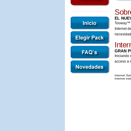
Sobr
EL NUE
Tooway™ y 
Internet d
necesida
Inter
GRAN P
Iniciando 
acceso a i
Internet Sat
Internet es